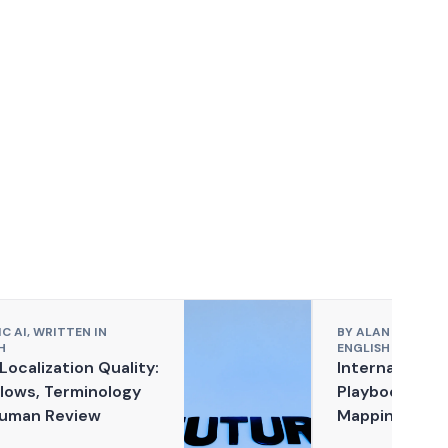
C AI,
WRITTEN IN
BY
ALAN DUFOUR,
H
ENGLISH
 Localization Quality:
International
lows, Terminology
Playbook: Ke
uman Review
Mapping, Href
Country Page