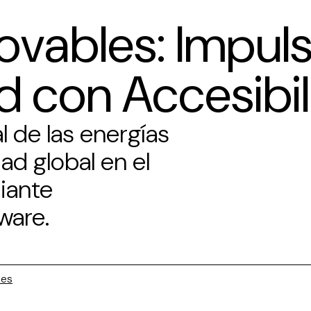
ovables: Impul
ad con Accesibi
l de las energías
ad global en el
iante
ware.
les