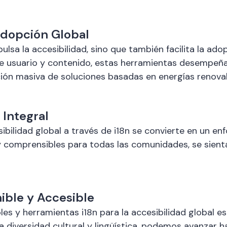
 Adopción Global
ulsa la accesibilidad, sino que también facilita la ado
 de usuario y contenido, estas herramientas desempeñan
ción masiva de soluciones basadas en energías renova
 Integral
ilidad global a través de i18n se convierte en un enfo
y comprensibles para todas las comunidades, se sienta
ible y Accesible
s y herramientas i18n para la accesibilidad global es c
a diversidad cultural y lingüística, podemos avanzar h