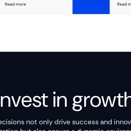
Read more
Read 
Invest in
growt
ecisions not only drive success and innov