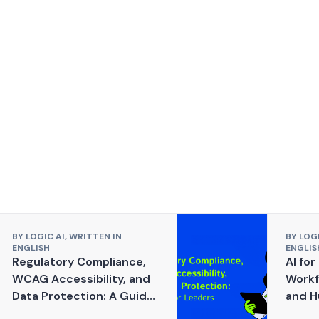
BY
LOGIC AI,
WRITTEN IN
BY
LOGI
ENGLISH
ENGLIS
Regulatory Compliance,
AI for
WCAG Accessibility, and
Workf
Data Protection: A Guide
and H
for Leaders