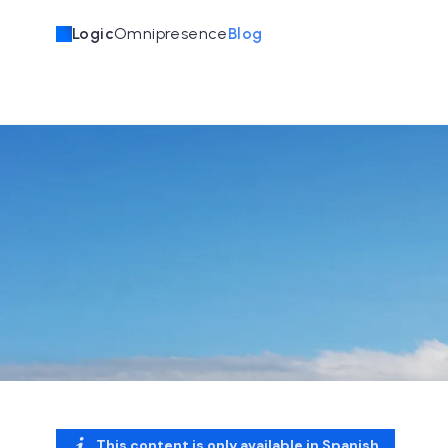
Logic
Omnipresence
Blog
This content is only available in
Spanish